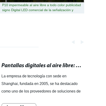
P10 impermeable al aire libre a todo color publicidad
Multi
signo Digital LED comercial de la señalización y
pantal
muestra una pantalla
Pantallas digitales al aire libre: publicidad efectiva para tu negocio
La empresa de tecnología con sede en
Letrer
Shanghai, fundada en 2005, se ha destacado
igles
como uno de los proveedores de soluciones de
como 
visualización comercial inteligente de renombre
espir