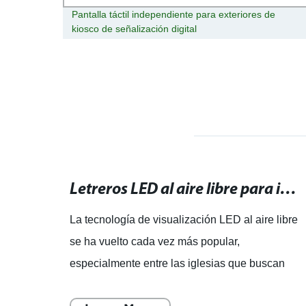
rinter
Pantalla táctil independiente para exteriores de
kiosco de señalización digital
Señal digital LED para exteriores: La última tecnología para publicidad al aire libre
Letreros LED al aire libre para iglesias: una poderosa herramienta de comunicación digital.
s es
La tecnología de visualización LED al aire libre
se ha vuelto cada vez más popular,
o.
especialmente entre las iglesias que buscan
de
atraer a sus fieles y comunicarse con ellos de