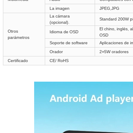
La imagen
JPEG,JPG
La cámara
Standard 200W pí
(opcional).
El chino, inglés, 
Otros
Idioma de OSD
OSD
parámetros
Soporte de software
Aplicaciones de in
Orador
2×5W oradores
Certificado
CE/ RoHS