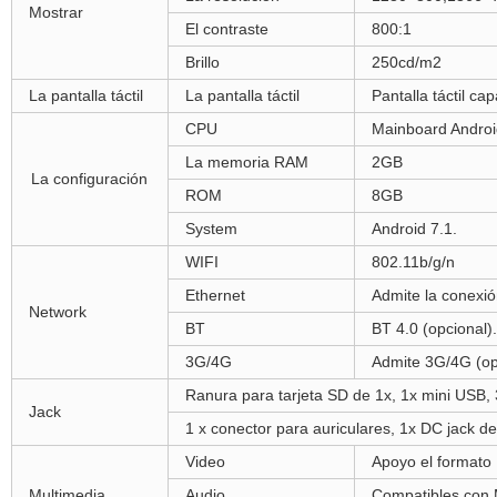
Mostrar
El contraste
800:1
Brillo
250cd/m2
La pantalla táctil
La pantalla táctil
Pantalla táctil ca
CPU
Mainboard Androi
La memoria RAM
2GB
La configuración
ROM
8GB
System
Android 7.1.
WIFI
802.11b/g/n
Ethernet
Admite la conexió
Network
BT
BT 4.0 (opcional).
3G/4G
Admite 3G/4G (op
Ranura para tarjeta SD de 1x, 1x mini USB, 
Jack
1 x conector para auriculares, 1x DC jack de
Video
Apoyo el formato
Multimedia
Audio
Compatibles con 