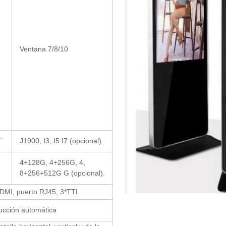
Ventana 7/8/10
,
J1900, I3, I5 I7 (opcional).
4+128G, 4+256G, 4,
8+256+512G G (opcional).
DMI, puerto RJ45, 3*TTL
ducción automática