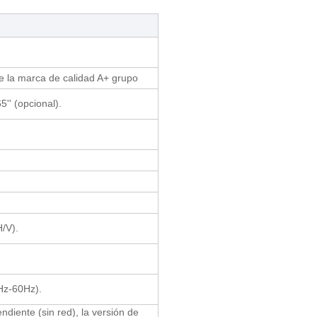
 la marca de calidad A+ grupo
65'' (opcional).
H/V).
Hz-60Hz).
ndiente (sin red), la versión de