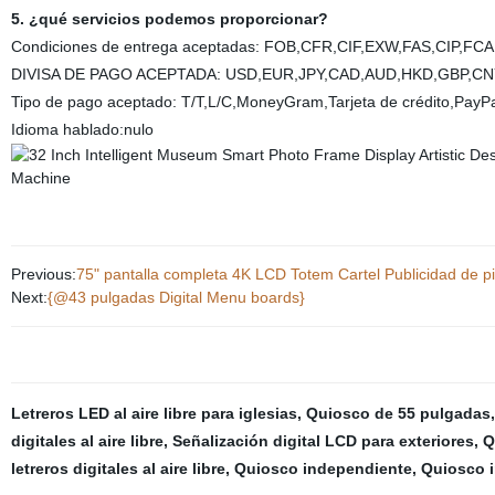
5. ¿qué servicios podemos proporcionar?
Condiciones de entrega aceptadas: FOB,CFR,CIF,EXW,FAS,CIP,FC
DIVISA DE PAGO ACEPTADA: USD,EUR,JPY,CAD,AUD,HKD,GBP,CN
Tipo de pago aceptado: T/T,L/C,MoneyGram,Tarjeta de crédito,PayPa
Idioma hablado:nulo
Previous:
75" pantalla completa 4K LCD Totem Cartel Publicidad de pie
Next:
{@43 pulgadas Digital Menu boards}
Letreros LED al aire libre para iglesias
,
Quiosco de 55 pulgadas
digitales al aire libre
,
Señalización digital LCD para exteriores
,
Q
letreros digitales al aire libre
,
Quiosco independiente
,
Quiosco in