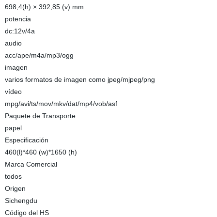
698,4(h) × 392,85 (v) mm
potencia
dc:12v/4a
audio
acc/ape/m4a/mp3/ogg
imagen
varios formatos de imagen como jpeg/mjpeg/png
vídeo
mpg/avi/ts/mov/mkv/dat/mp4/vob/asf
Paquete de Transporte
papel
Especificación
460(l)*460 (w)*1650 (h)
Marca Comercial
todos
Origen
Sichengdu
Código del HS