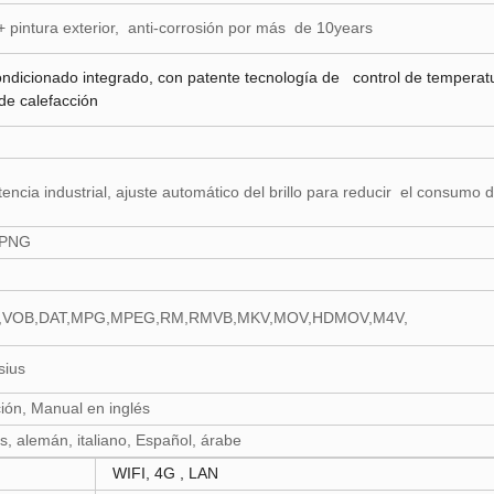
 pintura exterior, anti-corrosión por más de 10years
condicionado integrado, con patente tecnología de control de temperat
de calefacción
ncia industrial, ajuste automático del brillo para reducir el consumo
 PNG
ID,VOB,DAT,MPG,MPEG,RM,RMVB,MKV,MOV,HDMOV,M4V,
lsius
ión, Manual en inglés
és, alemán, italiano, Español, árabe
WIFI, 4G , LAN