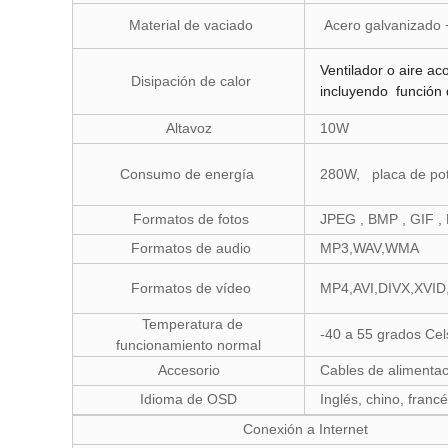
Material de vaciado
Acero galvanizado +
Ventilador o aire a
Disipación de calor
incluyendo función 
Altavoz
10W
Consumo de energía
280W, placa de pote
Formatos de fotos
JPEG , BMP , GIF ,
Formatos de audio
MP3,WAV,WMA
Formatos de vídeo
MP4,AVI,DIVX,XV
Temperatura de
-40 a 55 grados Ce
funcionamiento normal
Accesorio
Cables de alimentac
Idioma de OSD
Inglés, chino, franc
Conexión a Internet