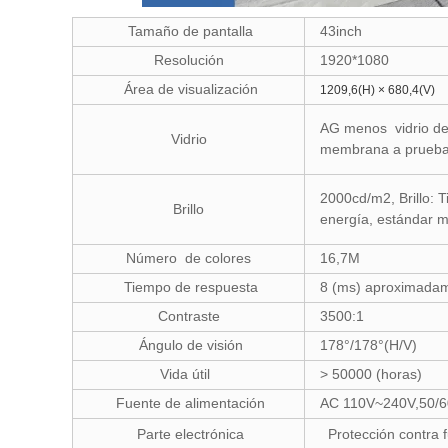
Tamaño de pantalla
43inch
Resolución
1920*1080
Área de visualización
1209,6(H) × 680,4(V)
AG menos vidrio de r
Vidrio
membrana a prueba
2000cd/m2, Brillo: T
Brillo
energía, estándar m
Número de colores
16,7M
Tiempo de respuesta
8 (ms) aproximad
Contraste
3500:1
Ángulo de visión
178°/178°(H/V)
Vida útil
> 50000 (horas)
Fuente de alimentación
AC 110V~240V,50/6
Parte electrónica
Protección contra f