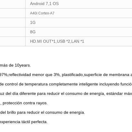
Android 7,1 OS
A40i Cortex-A7
1G
8G
HD.MI OUT*1,USB *2,LAN *1
a más de 10years.
 97%,reflectividad menor que 3%, plastificado,superficie de membrana 
de control de temperatura completamente inteligente incluyendo funció
la luz del día diferente para reducir el consumo de energía, estándar má
d, protección contra rayos.
 del brillo para reducir el consumo de energía.
xperiencia táctil perfecta.