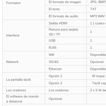
El formato de imagen
JPG, BMP, 
Formatos
El texto
TXT
El formato de audio
MP3 WAV
Salida HDMI
1 ( cuatro 
Ranura para tarjeta
1
SD / TF
Interface
USB
1
RJ45
1
Wifi
Disponible
Network
3G/4G
Opcional
Ethernet
Disponible
Opción 1
IR toque 
La pantalla táctil
Opción 2
Táctil cap
Los oradores
Los oradores
2 x 5 W de
El software de mando
Opcional
a distancia