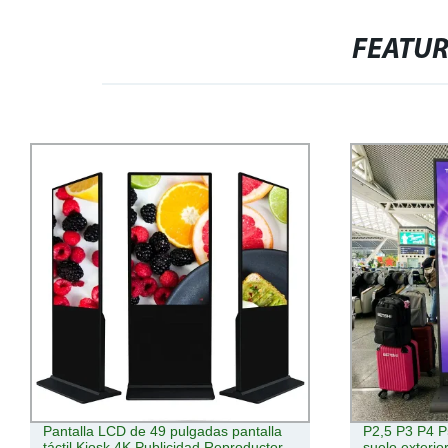
FEATU
P2,5 P3 P4 P5 P6 pulgadas de pie de
Android mont
suelo exterior 85 Pantalla LED completa
reproducción 