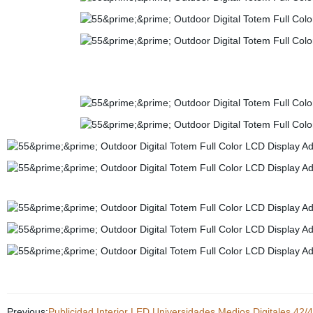
Previous:
Publicidad Interior LED Universidades Medios Digitales 42/49