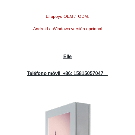
El apoyo OEM / ODM.
Android / Windows versión opcional
Elle
Teléfono móvil +86: 15815057047