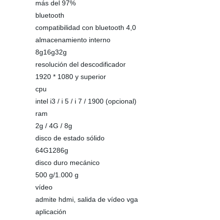
más del 97%
bluetooth
compatibilidad con bluetooth 4,0
almacenamiento interno
8g16g32g
resolución del descodificador
1920 * 1080 y superior
cpu
intel i3 / i 5 / i 7 / 1900 (opcional)
ram
2g / 4G / 8g
disco de estado sólido
64G1286g
disco duro mecánico
500 g/1.000 g
vídeo
admite hdmi, salida de vídeo vga
aplicación