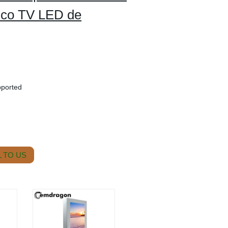
osco TV LED de
pported
 TO US