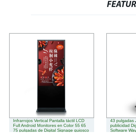
FEATU
43 pulgadas Jcpenney asociar la
Publicidad e
publicidad Digital Signage quiosco con
pantalla tácti
Software Wayfinding
con Terminal
la cámara de