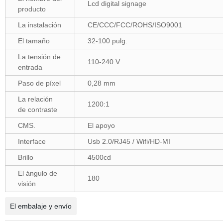
Lcd digital signage
producto
La instalación
CE/CCC/FCC/ROHS/ISO9001
El tamaño
32-100 pulg.
La tensión de
110-240 V
entrada
Paso de píxel
0,28 mm
La relación
1200:1
de contraste
CMS.
El apoyo
Interface
Usb 2.0/RJ45 / Wifi/HD-MI
Brillo
4500cd
El ángulo de
180
visión
El embalaje y envío