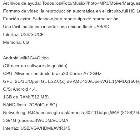
Archivos de ayuda: Todos los/Foto/Music/Photo+MP3/Moive/Marquesi
Formato de vídeo: la reproducción automática en el circuito,full HD
Función extra: Slideshow,loop,repetir-tipo de reproducción
Uso fácil: basta con insertar una unidad flash USB/SD
Interfaz: USB/SD/CF
Memoria: 8G
Android wifi/3G/4G tipo
(Ofrecer un software de gestión)
CPU: Allwinner un doble brazo20 Cortex A7 2GHz
GPU: 2D/3D/Open GL ES2.0(Z) de AMD430/OpenVG1.1(AMDz160)@2
O/S: Android 4.4.
1GB de RAM:(512 MB).
NAND flash: 2GB(4G o 8G)
Networking: RJ45/tecnología inalámbrica 802.11b/g/n,WAPI(8188)/ R
3G/4G (opcional)WCDMA/CDMA
Interfaz: USB/VGA/HDMI/AV/RJ45