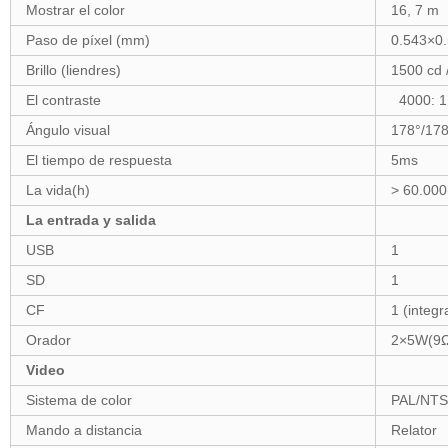
Mostrar el color
16, 7 m
Paso de píxel (mm)
0.543×0.
Brillo (liendres)
1500 cd 
El contraste
4000: 1
Ángulo visual
178°/178
El tiempo de respuesta
5ms
La vida(h)
> 60.000
La entrada y salida
USB
1
SD
1
CF
1 (integr
Orador
2×5W(9Ω
Video
Sistema de color
PAL/NT
Mando a distancia
Relator