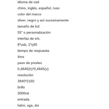
idioma de osd
chino, inglés, español, ruso
color del marco
sliver, negro y así sucesivamente
tamaño de lcd
55" o personalización
interfaz de e/s.
8*usb, 1*rj45
tiempo de respuesta
4ms
paso de píxeles
0,4845(h)*0,4845(v)
resolución
3840*2160
brillo
3000nit
entrada
hdmi, vga, dvi