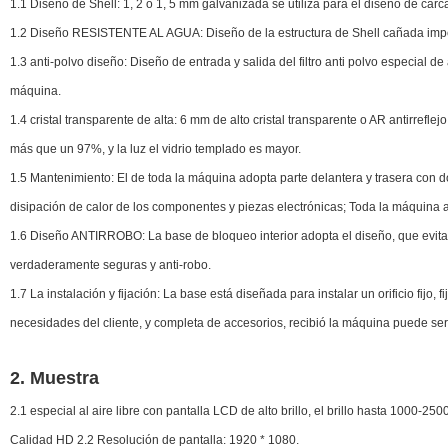
1.1 Diseño de Shell: 1, 2 ó 1, 5 mm galvanizada se utiliza para el diseño de carca
1.2 Diseño RESISTENTE AL AGUA: Diseño de la estructura de Shell cañada imperme
1.3 anti-polvo diseño: Diseño de entrada y salida del filtro anti polvo especial de alt
máquina.
1.4 cristal transparente de alta: 6 mm de alto cristal transparente o AR antirreflej
más que un 97%, y la luz el vidrio templado es mayor.
1.5 Mantenimiento: El de toda la máquina adopta parte delantera y trasera con do
disipación de calor de los componentes y piezas electrónicas; Toda la máquina a
1.6 Diseño ANTIRROBO: La base de bloqueo interior adopta el diseño, que evita q
verdaderamente seguras y anti-robo.
1.7 La instalación y fijación: La base está diseñada para instalar un orificio fij
necesidades del cliente, y completa de accesorios, recibió la máquina puede ser 
2. Muestra
2.1 especial al aire libre con pantalla LCD de alto brillo, el brillo hasta 1000-250
Calidad HD 2.2 Resolución de pantalla: 1920 * 1080.