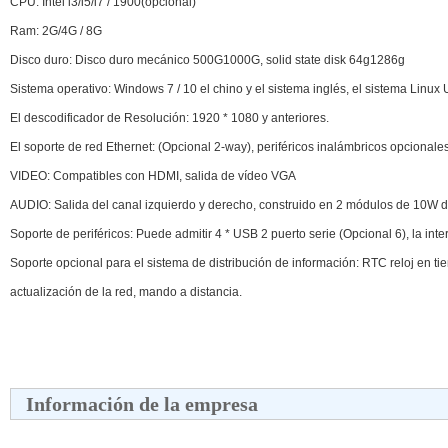
CPU: Intel
i
3/
i
5/
i
7 / 1900(opcional)
Ram: 2G/4G / 8G
Disco duro: Disco duro mecánico 500G1000G, solid state disk 64g1286g
Sistema operativo: Windows 7 / 10 el chino y el sistema inglés, el sistema Linux
El descodificador de Resolución: 1920 * 1080 y anteriores.
El soporte de red Ethernet: (Opcional 2-way), periféricos inalámbricos opcionale
VIDEO: Compatibles con HDMI, salida de vídeo VGA
AUDIO: Salida del canal izquierdo y derecho, construido en 2 módulos de 10W de
Soporte de periféricos: Puede admitir 4 * USB 2 puerto serie (Opcional 6), la inte
Soporte opcional para el sistema de distribución de información: RTC reloj en tie
actualización de la red, mando a distancia.
Información de la empresa