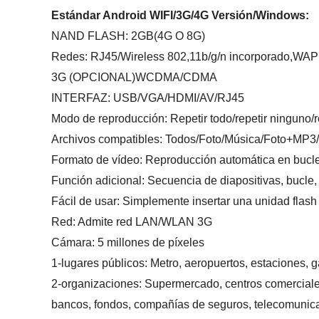
Estándar Android WIFI/3G/4G Versión/Windows:
NAND FLASH: 2GB(4G O 8G)
Redes: RJ45/Wireless 802,11b/g/n incorporado,WAP
3G (OPCIONAL)WCDMA/CDMA
INTERFAZ: USB/VGA/HDMI/AV/RJ45
Modo de reproducción: Repetir todo/repetir ninguno/r
Archivos compatibles: Todos/Foto/Música/Foto+MP3/p
Formato de vídeo: Reproducción automática en bucl
Función adicional: Secuencia de diapositivas, bucle,
Fácil de usar: Simplemente insertar una unidad flas
Red: Admite red LAN/WLAN 3G
Cámara: 5 millones de píxeles
1-lugares públicos: Metro, aeropuertos, estaciones, g
2-organizaciones: Supermercado, centros comerciales,
bancos, fondos, compañías de seguros, telecomunicac