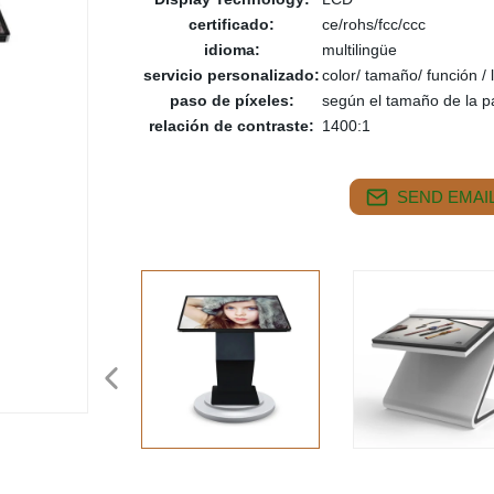
certificado:
ce/rohs/fcc/ccc
idioma:
multilingüe
servicio personalizado:
color/ tamaño/ función / 
paso de píxeles:
según el tamaño de la pa
relación de contraste:
1400:1
SEND EMAIL