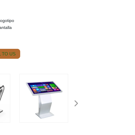
logotipo
ntalla
 TO US