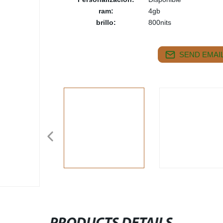
ram:
4gb
brillo:
800nits
SEND EMAIL