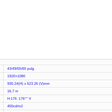
43/49/55/65 pulg.
1920×1080
930.24(H) x 523.26 (V)mm
16,7 m
H:176 :176°° V
450cd/m2