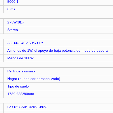
5000:1
6 ms
2×5W(8Ω)
Stereo
AC100-240V 50/60 Hz
A menos de 1W, el apoyo de baja potencia de modo de espera
Menos de 100W
Perfil de aluminio
Negro (puede ser personalizado)
Tipo de suelo
1789*635*80mm
Los 0ºC~50°C/20%~80%