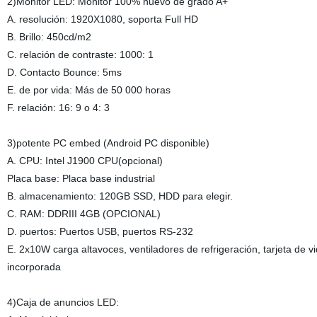
2)Monitor LED: Monitor 100% nuevo de grado A+
A. resolución: 1920X1080, soporta Full HD
B. Brillo: 450cd/m2
C. relación de contraste: 1000: 1
D. Contacto Bounce: 5ms
E. de por vida: Más de 50 000 horas
F. relación: 16: 9 o 4: 3
3)potente PC embed (Android PC disponible)
A. CPU: Intel J1900 CPU(opcional)
Placa base: Placa base industrial
B. almacenamiento: 120GB SSD, HDD para elegir.
C. RAM: DDRIII 4GB (OPCIONAL)
D. puertos: Puertos USB, puertos RS-232
E. 2x10W carga altavoces, ventiladores de refrigeración, tarjeta de v
incorporada
4)Caja de anuncios LED: