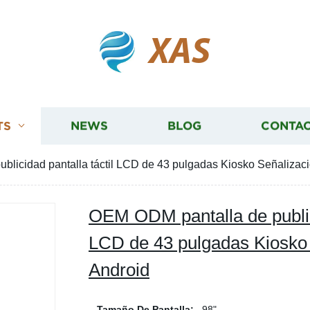
XAS
TS
NEWS
BLOG
CONTAC
licidad pantalla táctil LCD de 43 pulgadas Kiosko Señalizació
OEM ODM pantalla de publici
LCD de 43 pulgadas Kiosko S
Android
Tamaño De Pantalla:
98"