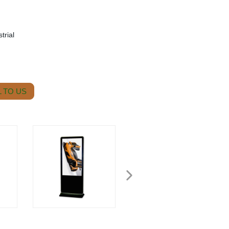
trial
 TO US