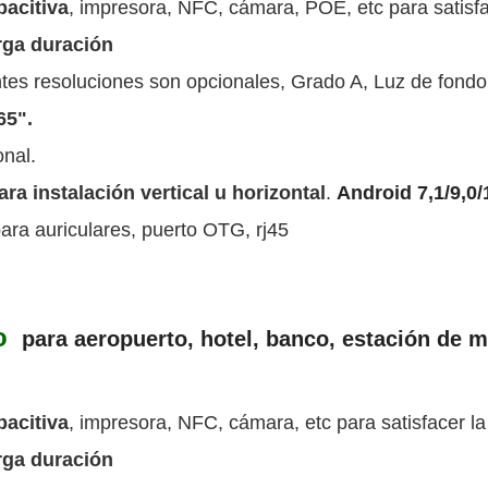
pacitiva
, impresora, NFC, cámara, POE, etc para satisfa
rga duración
entes resoluciones son opcionales, Grado A, Luz de fondo
65".
onal.
ra instalación vertical u horizontal
.
Android 7,1/9,0/
 para auriculares, puerto OTG, rj45
o
para aeropuerto, hotel, banco, estación de m
pacitiva
, impresora, NFC, cámara, etc para satisfacer la
rga duración