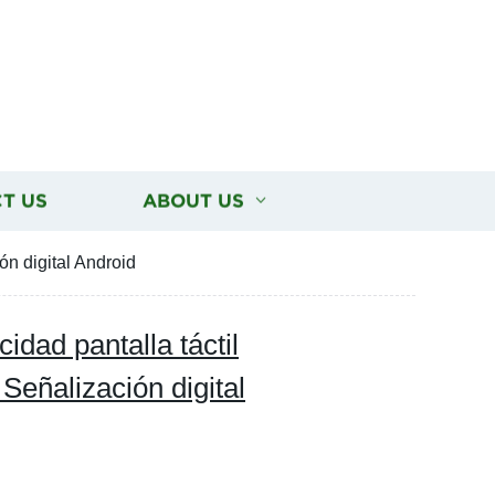
T US
ABOUT US
n digital Android
dad pantalla táctil
eñalización digital