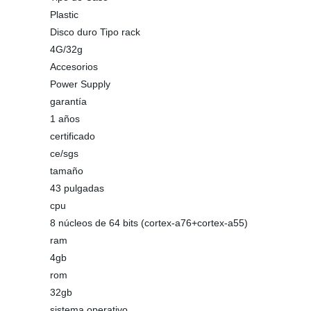
Plastic
Disco duro Tipo rack
4G/32g
Accesorios
Power Supply
garantía
1 años
certificado
ce/sgs
tamaño
43 pulgadas
cpu
8 núcleos de 64 bits (cortex-a76+cortex-a55)
ram
4gb
rom
32gb
sistema operativo