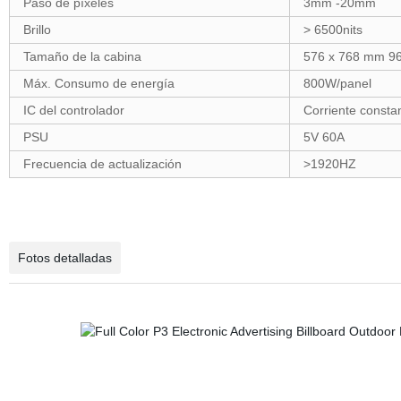
Paso de píxeles
3mm -20mm
Brillo
> 6500nits
Tamaño de la cabina
576 x 768 mm 9
Máx. Consumo de energía
800W/panel
IC del controlador
Corriente consta
PSU
5V 60A
Frecuencia de actualización
>1920HZ
Fotos detalladas