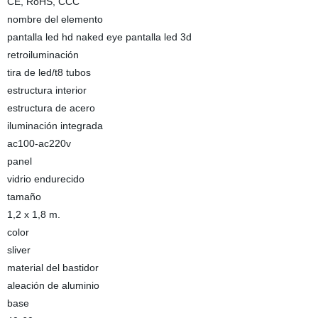
CE, RoHS, CCC
nombre del elemento
pantalla led hd naked eye pantalla led 3d
retroiluminación
tira de led/t8 tubos
estructura interior
estructura de acero
iluminación integrada
ac100-ac220v
panel
vidrio endurecido
tamaño
1,2 x 1,8 m.
color
sliver
material del bastidor
aleación de aluminio
base