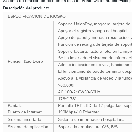
Sistema de emisión de boletos en cola de Windows de autoservicio pag
Descripción del producto
ESPECIFICACIÓN DE KIOSKO
Soporte UnionPay, magcard, tarjeta de 
Apoyar el registro y pago del hospital
Apoyo de papel y moneda reconocido,
Función de recarga de tarjeta de sopor
Soporte factura, factura, etc. en la imp
Se ha insertado el sistema de informaci
Función &Software
Admite indicaciones de voz, funcionamie
El funcionamiento puede terminar desp
Apoyo a la vigilancia de vídeo y la func
>60.000h
AC 100-240V/50-60Hz
178*/178*
Pantalla
Pantalla TFT LED de 17 pulgadas, super
Puerto de Internet
199Mbps-10 Ethernet
Sistema insertado
Sistema de información hospitalaria
Sistema de aplicación
Soporta la arquitectura C/S, B/S.