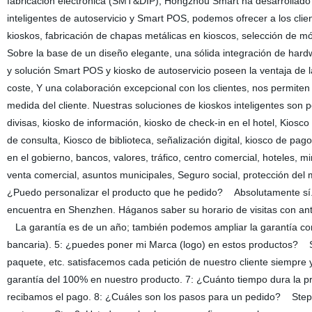
fabricación electrónica (SMT&DIP), Hongzhou Smart ha desarrollado 
inteligentes de autoservicio y Smart POS, podemos ofrecer a los cl
kioskos, fabricación de chapas metálicas en kioscos, selección de m
Sobre la base de un diseño elegante, una sólida integración de hard
y solución Smart POS y kiosko de autoservicio poseen la ventaja de l
coste, Y una colaboración excepcional con los clientes, nos permiten 
medida del cliente. Nuestras soluciones de kioskos inteligentes s
divisas, kiosko de información, kiosko de check-in en el hotel, Kiosco d
de consulta, Kiosco de biblioteca, señalización digital, kiosco de pag
en el gobierno, bancos, valores, tráfico, centro comercial, hoteles, 
venta comercial, asuntos municipales, Seguro social, protecció
¿Puedo personalizar el producto que he pedido? Absolutamente sí.
encuentra en Shenzhen. Háganos saber su horario de visitas con ant
La garantía es de un año; también podemos ampliar la garantía c
bancaria). 5: ¿puedes poner mi Marca (logo) en estos productos? Sí,
paquete, etc. satisfacemos cada petición de nuestro cliente siemp
garantía del 100% en nuestro producto. 7: ¿Cuánto tiempo dura la 
recibamos el pago. 8: ¿Cuáles son los pasos para un pedido? Step1