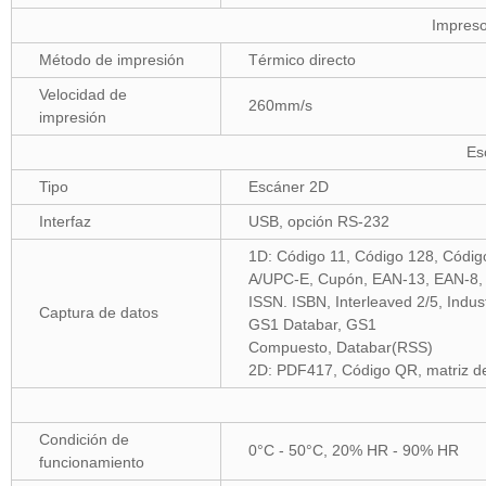
Impreso
Método de impresión
Térmico directo
Velocidad de
260mm/s
impresión
Es
Tipo
Escáner 2D
Interfaz
USB, opción RS-232
1D: Código 11, Código 128, Códi
A/UPC-E, Cupón, EAN-13, EAN-8,
ISSN. ISBN, Interleaved 2/5, Indus
Captura de datos
GS1 Databar, GS1
Compuesto, Databar(RSS)
2D: PDF417, Código QR, matriz de
Condición de
0°C - 50°C, 20% HR - 90% HR
funcionamiento