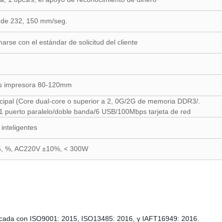
a de 232, 150 mm/seg.
rse con el estándar de solicitud del cliente
nes impresora 80-120mm
incipal (Core dual-core o superior a 2, 0G/2G de memoria DDR3/.
1 puerto paralelo/doble banda/6 USB/100Mbps tarjeta de red
inteligentes
5, %, AC220V ±10%, < 300W
ificada con ISO9001: 2015, ISO13485: 2016, y IAFT16949: 2016.