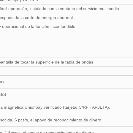
ácil operación, instalado con la ventana del servicio multimedia
espués de la corte de energía anormal
y operacional de la función inconfundible
ntalla de tocar la superficie de la tabla de ondas
ria
 B/S
jeta magnética Unionpay verificado (tarjeta/IC/RF TARJETA).
ocida, 6 pcs/s, el apoyo de reconocimiento de dinero
, 1.6pcs/s, el apoyo de reconocimiento de dinero