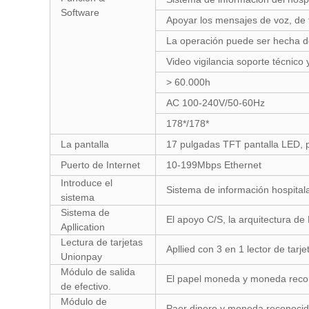
Software
Apoyar los mensajes de voz, de f
La operación puede ser hecha d
Video vigilancia soporte técnico 
> 60.000h
AC 100-240V/50-60Hz
178*/178*
La pantalla
17 pulgadas TFT pantalla LED, pa
Puerto de Internet
10-199Mbps Ethernet
Introduce el
Sistema de información hospitala
sistema
Sistema de
El apoyo C/S, la arquitectura de
Apllication
Lectura de tarjetas
Apllied con 3 en 1 lector de tar
Unionpay
Módulo de salida
El papel moneda y moneda recon
de efectivo.
Módulo de
Paer dinero y moneda reconocida