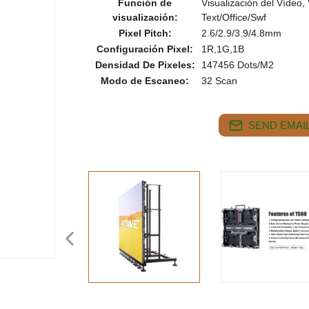
Función de
Visualización del Vídeo,
visualización:
Text/Office/Swf
Pixel Pitch:
2.6/2.9/3.9/4.8mm
Configuración Pixel:
1R,1G,1B
Densidad De Pixeles:
147456 Dots/M2
Modo de Escaneo:
32 Scan
SEND EMAIL