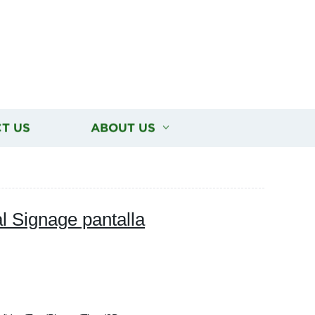
T US
ABOUT US
tal Signage pantalla