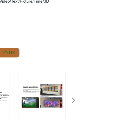
 Video/Text/Picture/Time/3D
 TO US