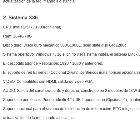
actualización de la red, mando a distancia
2. Sistema X86.
CPU: Intel
i
3/
i
5/
i
7 / 1900(opcional)
Ram: 2G/4G / 8G
Disco duro: Disco duro mecánico 500G1000G, solid state disk 64g1286g
Sistema operativo: Windows 7 / 10 el chino y el sistema inglés, el sistema Linux
El descodificador de Resolución: 1920 * 1080 y anteriores.
El soporte de red Ethernet: (Opcional 2-way), periféricos inalámbricos opcionale
VIDEO: Compatibles con HDMI, salida de vídeo VGA
AUDIO: Salida del canal izquierdo y derecho, construido en 2 módulos de 10W de
Soporte de periféricos: Puede admitir 4 * USB 2 puerto serie (Opcional 6), la inte
Soporte opcional para el sistema de distribución de información: RTC reloj en tie
actualización de la red, mando a distancia.