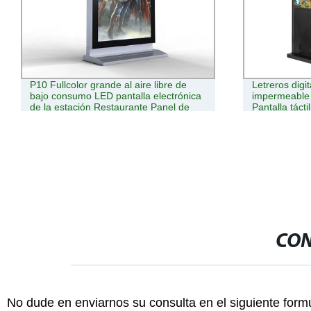
Letreros digitales para suelo
Exhib
ica
impermeable al aire libre 43 49 55 65
trans
e
Pantalla táctil de pulgadas al aire libre
de la
Totem Kiosk máquina de publicidad
de co
Digit
táctil
CON
No dude en enviarnos su consulta en el siguiente form