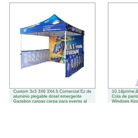
10,1&prime;&prime;~27&prime;&prime;&prime;
Kiosco de ped
Cola de pantalla táctil vertical de
pantalla táct
Windows Kiosko pantalla táctil
32inch Pago
horizontal de Android Kiosco de
Información interactiva Kiosk Self
Service para Restaurante