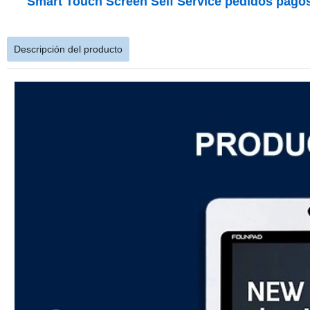
Smart Touch Screen Self Service pedidos pago
Descripción del producto