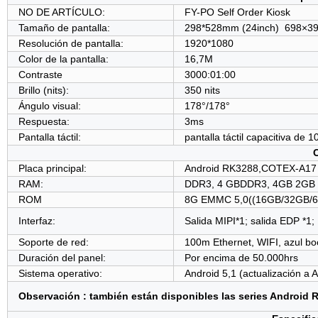
NO DE ARTÍCULO:
FY-PO Self Order Kiosk
Tamaño de pantalla:
298*528mm (24inch) 698×39
Resolución de pantalla:
1920*1080
Color de la pantalla:
16,7M
Contraste
3000:01:00
Brillo (nits):
350 nits
Ángulo visual:
178°/178°
Respuesta:
3ms
Pantalla táctil:
pantalla táctil capacitiva de 
Placa principal:
Android RK3288,COTEX-A17 
RAM:
DDR3, 4 GBDDR3, 4GB 2GB
ROM
8G EMMC 5,0((16GB/32GB/
Interfaz:
Salida MIPI*1; salida EDP *1;
Soporte de red:
100m Ethernet, WIFI, azul bo
Duración del panel:
Por encima de 50.000hrs
Sistema operativo:
Android 5,1 (actualización a A
Observación : también están disponibles las series Android RK