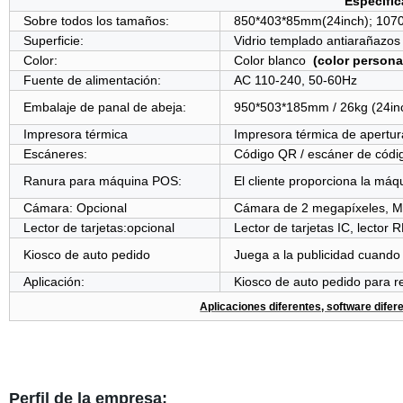
Especific
Sobre todos los tamaños:
850*403*85mm(24inch); 107
Superficie:
Vidrio templado antiarañazos
Color:
Color blanco
(color persona
Fuente de alimentación:
AC 110-240, 50-60Hz
Embalaje de panal de abeja:
950*503*185mm / 26kg (24in
Impresora térmica
Impresora térmica de apertur
Escáneres:
Código QR / escáner de códi
Ranura para máquina POS:
El cliente proporciona la má
Cámara: Opcional
Cámara de 2 megapíxeles, Mo
Lector de tarjetas:opcional
Lector de tarjetas IC, lector 
Kiosco de auto pedido
Juega a la publicidad cuando
Aplicación:
Kiosco de auto pedido para r
Aplicaciones diferentes, software dife
Perfil de la empresa: