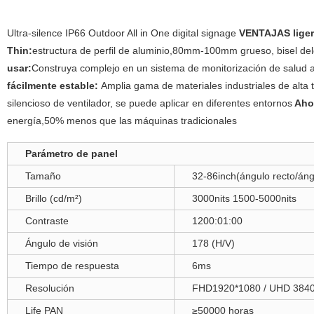
Ultra-silence IP66 Outdoor All in One digital signage
VENTAJAS
lige
Thin:
estructura de perfil de aluminio,80mm-100mm grueso,
bisel del
usar:
Construya complejo en un sistema de monitorización de salud am
fácilmente estable:
Amplia gama de materiales industriales de alta
silencioso de ventilador, se puede aplicar en diferentes entornos
Aho
energía,50% menos que las máquinas tradicionales
Parámetro de panel
Tamaño
32-86inch(ángulo recto/án
Brillo (cd/m²)
3000nits 1500-5000nits
Contraste
1200:01:00
Ángulo de visión
178 (H/V)
Tiempo de respuesta
6ms
Resolución
FHD1920*1080 / UHD 384
Life PAN
≥50000 horas