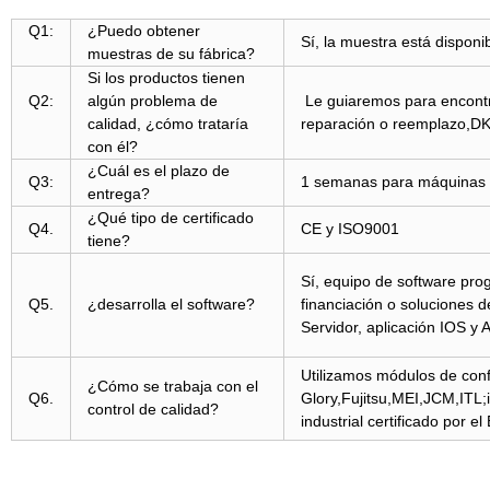
Q1:
¿Puedo obtener
Sí, la muestra está disponi
muestras de su fábrica?
Si los productos tienen
Q2:
algún problema de
Le guiaremos para encontra
calidad, ¿cómo trataría
reparación o reemplazo,DK 
con él?
¿Cuál es el plazo de
Q3:
1 semanas para máquinas e
entrega?
¿Qué tipo de certificado
Q4.
CE y ISO9001
tiene?
Sí, equipo de software pro
Q5.
¿desarrolla el software?
financiación o soluciones 
Servidor, aplicación IOS y
Utilizamos módulos de conf
¿Cómo se trabaja con el
Q6.
Glory,Fujitsu,MEI,JCM,ITL
control de calidad?
industrial certificado por 