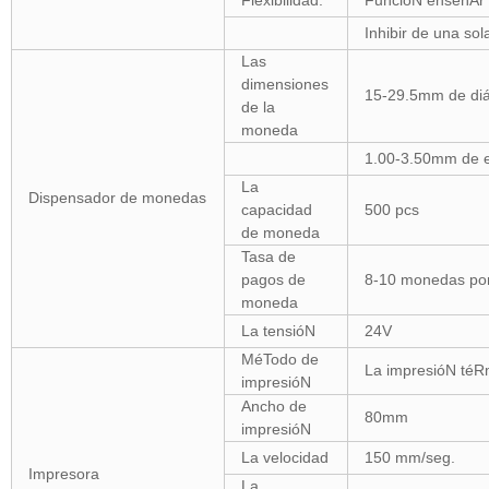
Flexibilidad:
FuncióN enseñAr 
Inhibir de una so
Las
dimensiones
15-29.5mm de di
de la
moneda
1.00-3.50mm de e
La
Dispensador de monedas
capacidad
500 pcs
de moneda
Tasa de
pagos de
8-10 monedas po
moneda
La tensióN
24V
MéTodo de
La impresióN téR
impresióN
Ancho de
80mm
impresióN
La velocidad
150 mm/seg.
Impresora
La