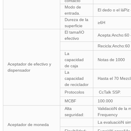
contacto
Modo de
El dedo o el láPi
entrada.
Dureza de la
≥6H
superficie
El tamañO
Acepta:Ancho:60 
efectivo
Recicla:Ancho:60
La
capacidad
Notas de 1000
Aceptador de efectivo y
de caja
dispensador
La
capacidad
Hasta el 70 Mezcl
de reciclador
Protocolos
CcTalk SSP.
MCBF
100.000
Alta
ValidacióN de la 
seguridad:
Frequency
La evaluacióN si
Aceptador de moneda