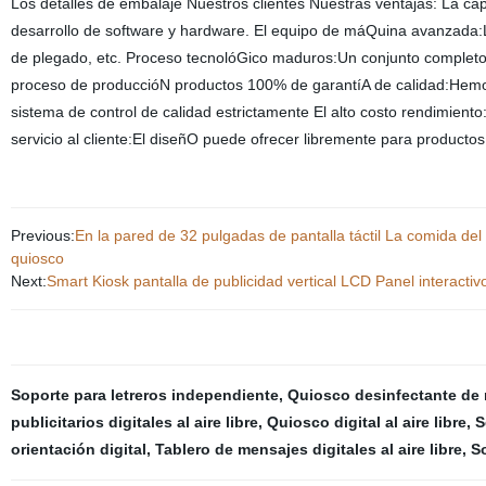
Los detalles de embalaje Nuestros clientes Nuestras ventajas: La c
desarrollo de software y hardware. El equipo de máQuina avanzada
de plegado, etc. Proceso tecnolóGico maduros:Un conjunto completo d
proceso de produccióN productos 100% de garantíA de calidad:Hemos
sistema de control de calidad estrictamente El alto costo rendimient
servicio al cliente:El diseñO puede ofrecer libremente para producto
Previous:
En la pared de 32 pulgadas de pantalla táctil La comida de
quiosco
Next:
Smart Kiosk pantalla de publicidad vertical LCD Panel interactivo
Soporte para letreros independiente
,
Quiosco desinfectante de 
publicitarios digitales al aire libre
,
Quiosco digital al aire libre
,
S
orientación digital
,
Tablero de mensajes digitales al aire libre
,
So