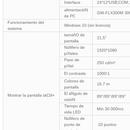
Interface
14*12*USB;COM;1
alimentacióN
GW-FLX300M 3
de PC
Funcionamiento del
Windows 10 (sin licencia)
sistema
tamañO de
21,5"
pantalla
NúMero de
1920*1080
píXeles
Paso de
250 cd/m²
píXel
El contraste
1000∶1
Colores de
16,7 m
pantalla
El áNgulo de
Mostrar la pantalla táCtil+
89°/89°/89°/89°
visióN
Tiempo de
Min.30.000hrs.
vida LED
NúMero de
punto de
10 puntos