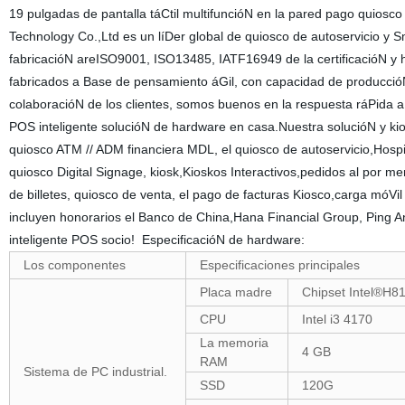
19 pulgadas de pantalla táCtil multifuncióN en la pared pago quios
Technology Co.,Ltd es un líDer global de quiosco de autoservicio y 
fabricacióN areISO9001, ISO13485, IATF16949 de la certificacióN y
fabricados a Base de pensamiento áGil, con capacidad de produccióN po
colaboracióN de los clientes, somos buenos en la respuesta ráPida a
POS inteligente solucióN de hardware en casa.Nuestra solucióN y ki
quiosco ATM // ADM financiera MDL, el quiosco de autoservicio,Hospit
quiosco Digital Signage, kiosk,Kioskos Interactivos,pedidos al por m
de billetes, quiosco de venta, el pago de facturas Kiosco,carga móVil
incluyen honorarios el Banco de China,Hana Financial Group, Ping 
inteligente POS socio! EspecificacióN de hardware:
Los componentes
Especificaciones principales
Placa madre
Chipset Intel®H81,
CPU
Intel i3 4170
La memoria
4 GB
RAM
Sistema de PC industrial.
SSD
120G