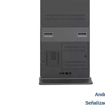
And
Señaliza