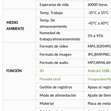
Esperanza de vida
60000 horas
Temp. Trabajo
-35ºC a 55ºC
Temp. De
MEDIO
-45ºC a 60ºC
almacenamiento
AMBIENTE
Humedad de
5% a 95%
trabajo/almacenamiento
Formato de vídeo
MP4,3GP,MPG
Formato de imagen
JPG,BMP,PNG,T
Formato de audio
MP3,WMA,AMR
FUNCIÓN
SO
Android 3288
Pantalla táctil
Ir/capacitivo/
Gestión de registros
Apoyo al regis
Modo de alimentación
Ajuste de tie
Material
Placa de metal