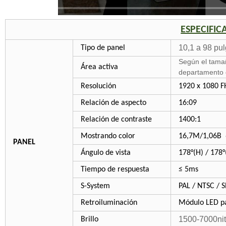
ESPECIFI
10,1 a 98 pu
Tipo de panel
Según el tamañ
Área activa
departamento 
Resolución
1920 x 1080 
Relación de aspecto
16:09
Relación de contraste
1400:1
Mostrando color
16,7M/1,06B 
PANEL
Ángulo de vista
178°(H) / 178°
Tiempo de respuesta
≤ 5ms
S-System
PAL / NTSC /
Retroiluminación
Módulo LED pa
1500-7000nit
Brillo