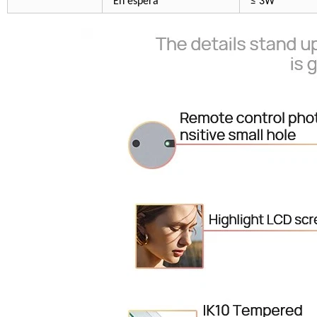
En espera
≤ 3W