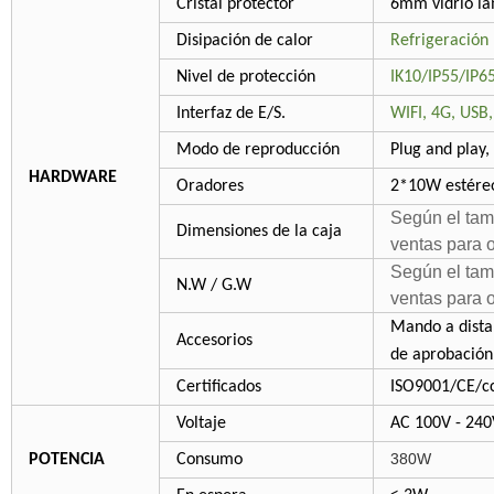
Cristal protector
6mm vidrio la
Disipación de calor
Refrigeración 
Nivel de protección
IK10/IP55/IP6
Interfaz de E/S.
WIFI, 4G, USB
Modo de reproducción
Plug and play,
HARDWARE
Oradores
2*10W estére
Según el tam
Dimensiones de la caja
ventas para 
Según el tam
N.W / G.W
ventas para 
Mando a distan
Accesorios
de aprobación,
Certificados
ISO9001/CE/c
Voltaje
AC 100V - 240
380W
POTENCIA
Consumo