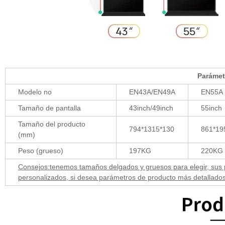
Parámet
Modelo no
EN43A/EN49A
EN55A
Tamaño de pantalla
43inch/49inch
55inch
Tamaño del producto
794*1315*130
861*19
(mm)
Peso (grueso)
197KG
220KG
Consejos
:tenemos tamaños delgados y gruesos para elegir, sus
personalizados,
si desea parámetros de producto más detallados