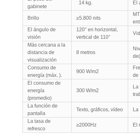
14 kg.
El 
gabinete
MT
Brillo
≥5.800 nits
ent
El ángulo de
120° en horizontal,
Vid
visión
vertical de 110°
Más cercana a la
Niv
distancia de
8 metros
de(
visualización
Consumo de
Fr
900 W/m2
energía (máx. ).
de 
El consumo de
La 
energía
300 W/m2
tra
(promedio)
La función de
Texto, gráficos, vídeo
La
pantalla
La tasa de
≥2000Hz
El
refresco