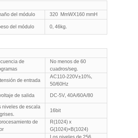
año del módulo
320 MmWX160 mmH
peso del módulo
0, 46kg.
ecuencia de
No menos de 60
togramas
cuadros/seg.
AC110-220V±10%,
tensión de entrada
50/60Hz
voltaje de salida
DC-5V, 40A/60A/80
 niveles de escala
16bit
grises.
 procesamiento de
R(1024) x
or
G(1024)×B(1024)
Los niveles de 256