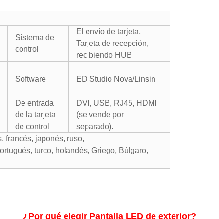
El envío de tarjeta,
Sistema de
Tarjeta de recepción,
control
recibiendo HUB
Software
ED Studio Nova/Linsin
De entrada
DVI, USB, RJ45, HDMI
de la tarjeta
(se vende por
de control
separado).
s, francés, japonés, ruso,
portugués, turco, holandés, Griego, Búlgaro,
¿Por qué elegir Pantalla LED de exterior?