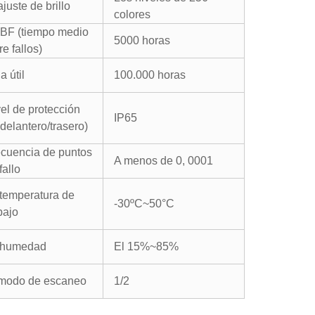
ajuste de brillo
colores
BF (tiempo medio
5000 horas
re fallos)
a útil
100.000 horas
el de protección
IP65
delantero/trasero)
ecuencia de puntos
A menos de 0, 0001
fallo
temperatura de
-30ºC~50°C
bajo
 humedad
El 15%~85%
 modo de escaneo
1/2