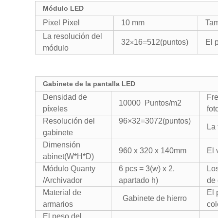
Módulo LED
Pixel Pixel
10 mm
Tam
La resolución del
32
16=512(puntos)
El 
×
módulo
Gabinete de la pantalla LED
Densidad de
Fr
10000 Puntos/m2
píxeles
fo
Resolución del
96×32=3072(puntos)
La 
gabinete
Dimensión
960 x 320 x 140mm
El 
abinet(W*H*D)
Módulo Quanty
6 pcs = 3(w) x 2,
Los
/Archivador
apartado h)
de 
Material de
El
Gabinete de hierro
armarios
col
El peso del