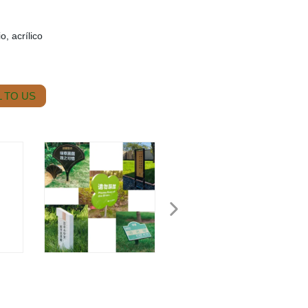
o, acrílico
 TO US