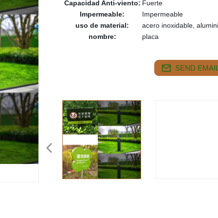
Capacidad Anti-viento:
Fuerte
Impermeable:
Impermeable
uso de material:
acero inoxidable, alumini
nombre:
placa
SEND EMAIL