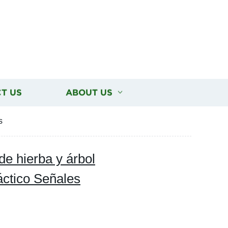
T US
ABOUT US
s
de hierba y árbol
áctico Señales