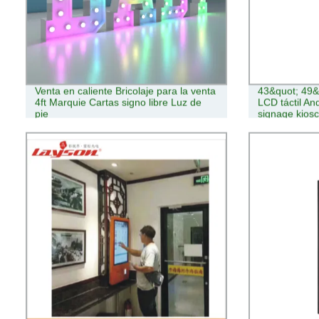
Venta en caliente Bricolaje para la venta
43&quot; 49&
4ft Marquie Cartas signo libre Luz de
LCD táctil An
pie
signage kiosc
interiores