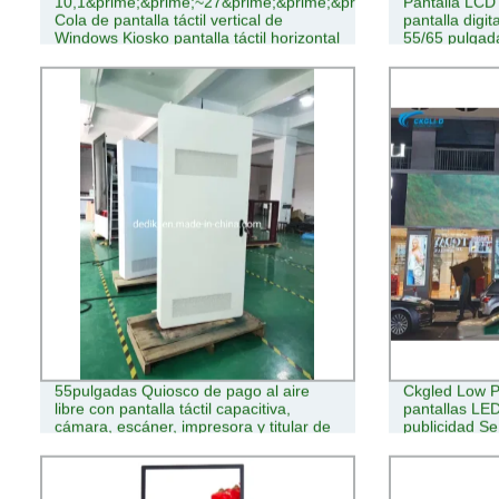
10,1&prime;&prime;~27&prime;&prime;&prime;
Pantalla LCD 
Cola de pantalla táctil vertical de
pantalla digi
Windows Kiosko pantalla táctil horizontal
55/65 pulgada
de Android Kiosco de Información
TV pantalla tá
interactiva Kiosk Self Service para
Restaurante
55pulgadas Quiosco de pago al aire
Ckgled Low P
libre con pantalla táctil capacitiva,
pantallas LED
cámara, escáner, impresora y titular de
publicidad Se
la máquina POS para Restaurante La
señalización digital y publicidad Player