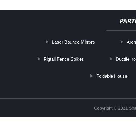
PART
Laser Bounce Mirrors
Arch
Pigtail Fence Spikes
Ductile Ir
Foldable House
Copyright © 2021 Shan