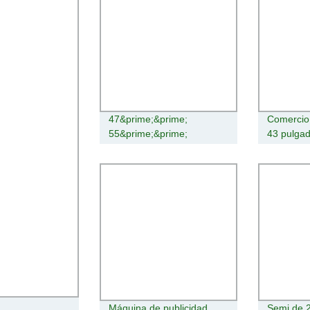
47&prime;&prime;
Comercio 
55&prime;&prime;
43 pulgad
65&prime;&prime;
Digital Si
75&prime;&prime;
HD de pa
85&prime;&prime; LCD
exterior, 
Digital Signage Publicidad
publicida
exterior
Máquina de publicidad
Semi de 