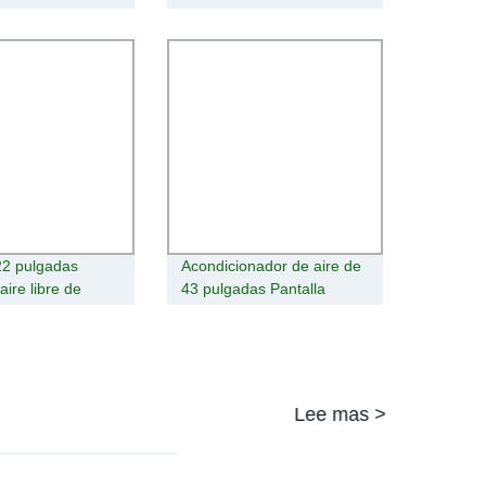
gnage y pantalla
Vertical Enfriada por Aire
ntalla LED de
de Piso para Exterior
la difusión de la
Señalización Digital
d
22 pulgadas
Acondicionador de aire de
 aire libre de
43 pulgadas Pantalla
d Digital Signage
Horizontal montaje en
ochila en el
pared con cámara del
de equipos de
cuerpo de la máquina de
d
publicidad exterior en un
PC táctil capacitiva de
Lee mas >
señalización digital LED