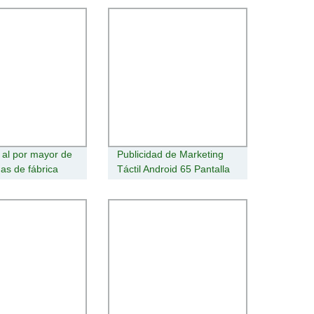
al por mayor de
Publicidad de Marketing
as de fábrica
Táctil Android 65 Pantalla
gnage y pantalla
Vertical Enfriada por Aire
ntalla LED de
de Piso para Exterior
la difusión de la
Señalización Digital
d