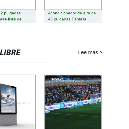
22 pulgadas
Acondicionador de aire de
 aire libre de
43 pulgadas Pantalla
d Digital Signage
Horizontal montaje en
ochila en el
pared con cámara del
de equipos de
cuerpo de la máquina de
d
publicidad exterior en un
PC táctil capacitiva de
LIBRE
Lee mas >
señalización digital LED