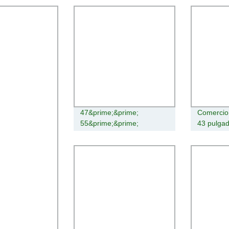
47&prime;&prime;
Comercio 
55&prime;&prime;
43 pulgad
65&prime;&prime;
Digital Si
75&prime;&prime;
HD de pa
85&prime;&prime; LCD
exterior, 
Digital Signage Publicidad
publicida
exterior