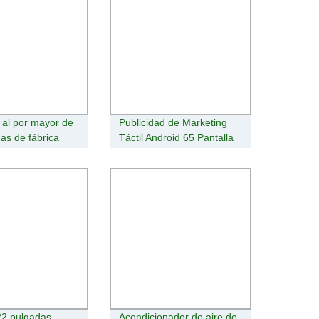
al por mayor de
Publicidad de Marketing
as de fábrica
Táctil Android 65 Pantalla
gnage y pantalla
Vertical Enfriada por Aire
ntalla LED de
de Piso para Exterior
la difusión de la
Señalización Digital
d
22 pulgadas
Acondicionador de aire de