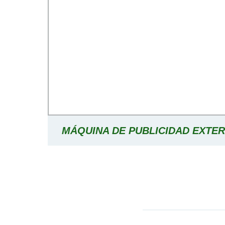
MÁQUINA DE PUBLICIDAD EXTE
PANTALLA VERTICAL ENFRIADA P
SUPERDELGADA DE 49 PULG
MONITORES INALÁMBRICO