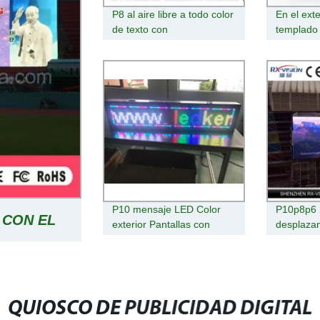
P8 al aire libre a todo color
En el exte
de texto con
templado
desplazamiento
desplazam
programable Pantallas
Billboard 
LED
LED de s
P10 mensaje LED Color
P10p8p6
 CON EL
exterior Pantallas con
desplaza
desplazamiento
programab
Pantallas
TO DE
ERIOR DE
QUIOSCO DE PUBLICIDAD DIGITAL