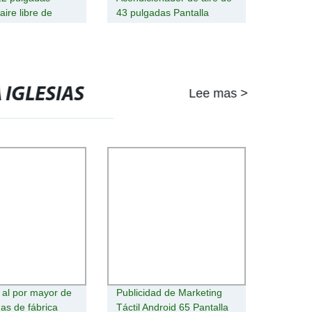
 aire libre de
43 pulgadas Pantalla
d Digital Signage
Horizontal montaje en
ochila en el
pared con cámara del
de equipos de
cuerpo de la máquina de
d
publicidad exterior en un
PC táctil capacitiva de
 IGLESIAS
Lee mas >
señalización digital LED
al por mayor de
Publicidad de Marketing
as de fábrica
Táctil Android 65 Pantalla