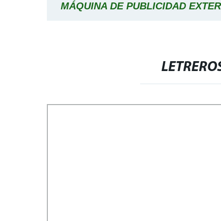
MÁQUINA DE PUBLICIDAD EXTE
PANTALLA VERTICAL ENFRIADA P
SUPERDELGADA DE 49 PULG
LETREROS
MONITORES INALÁMBRICO
SEÑALIZACIÓN DIGITAL