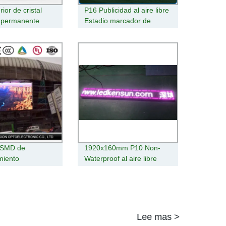
rior de cristal
P16 Publicidad al aire libre
 permanente
Estadio marcador de
iento vertical de
pared LED de
de la caja de luz
desplazamiento
eñal
 SMD de
1920x160mm P10 Non-
miento
Waterproof al aire libre
le de exterior
desplazamiento de
 LED
pantalla LED de señal LED
Lee mas >