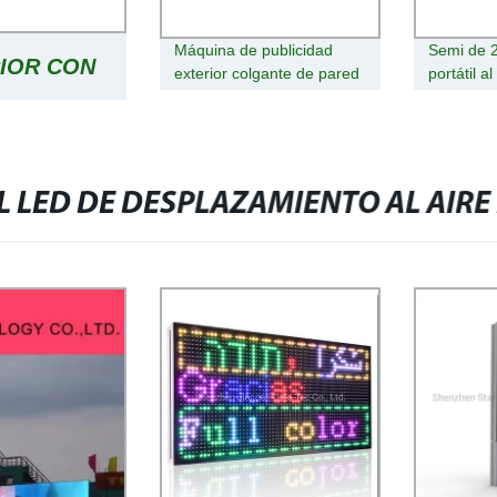
Máquina de publicidad
Semi de 
RIOR CON
exterior colgante de pared
portátil al
con pantalla horizontal
publicida
refrigerada por aire de 47
quiosco/m
OR VIENTO
pulgadas, tótem digital
interior 
Android con publicidad,
publicida
carga inalámbrica para
ADAS,
L LED DE DESPLAZAMIENTO AL AIRE 
teléfonos móviles, LCD
para autobuses
S DE